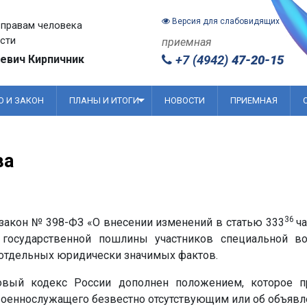
Версия для слабовидящих
правам человека
сти
приемная
евич Кирпичник
+7 (4942)
47-20-15
О И ЗАКОН
ПЛАНЫ И ИТОГИ
НОВОСТИ
ПРИЕМНАЯ
ва
36
 закон № 398-ФЗ «О внесении изменений в статью 333
ч
государственной пошлины участников специальной в
 отдельных юридически значимых фактов.
овый кодекс России дополнен положением, которое п
военнослужащего безвестно отсутствующим или об объявле