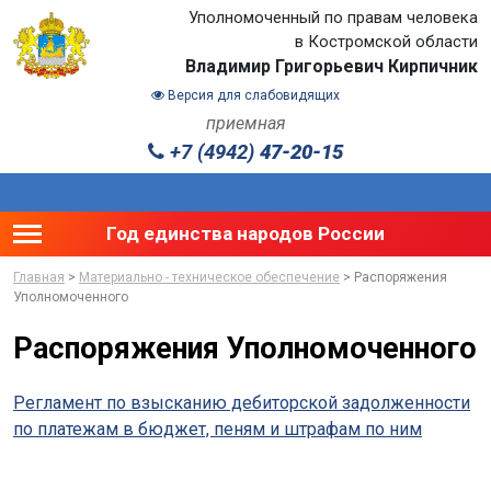
Уполномоченный по правам человека
в Костромской области
Владимир Григорьевич Кирпичник
Версия для слабовидящих
приемная
+7 (4942)
47-20-15
Toggle main menu visibility
Год единства народов России
Главная
>
Материально - техническое обеспечение
> Распоряжения
Уполномоченного
Распоряжения Уполномоченного
Регламент по взысканию дебиторской задолженности
по платежам в бюджет, пеням и штрафам по ним