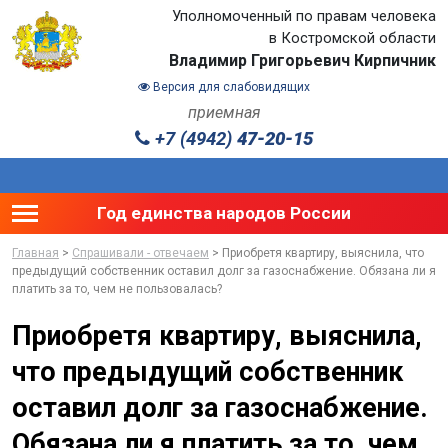
Уполномоченный по правам человека
в Костромской области
Владимир Григорьевич Кирпичник
Версия для слабовидящих
приемная
+7 (4942)
47-20-15
Toggle main menu visibility
Год единства народов России
Главная
>
Спрашивали - отвечаем
> Приобретя квартиру, выяснила, что
предыдущий собственник оставил долг за газоснабжение. Обязана ли я
платить за то, чем не пользовалась?
Приобретя квартиру, выяснила,
что предыдущий собственник
оставил долг за газоснабжение.
Обязана ли я платить за то, чем