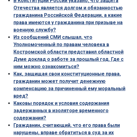
В Конституции России указано, что защита
Отечества является долгом и обязан­ностью
гражданина Российской Федерации, а какие
права имеют­ся у гражданина при призыве на
военную службу?
Из сообщений СМИ слышал, что
Уполномоченный по правам человека в
Костромской области представил областной
Думе доклад о работе за прошлый год. Где с
ним можно ознакомиться?
Как, защищая свои конституционные права,
гражданин может получит денежную
компенсацию за причиненный ему моральный
вред?
Каковы порядок и условия содержания
задержанных в изоляторе временного
содержания?
Гражданин, считающий, что его права были
нарушены, вправе обратиться в суд за их